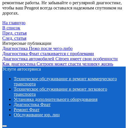
ремонтные работы. Не забывайте о регулярной диагностике,
чтобы ваш Peugeot всегда оставался надежным спутником на
дорогах.
На главную
В список
Пред. статья
След. статья
Интересные публикации
Диагностика Пежо после чего-либо
Диагностика Фиат сталкивается с проблемами
Диагностика автомобилей Citroen имеет свои особенности
Как диагностика Ситроен может спасти человеку жизнь
Услуги автосервиса
Техническое обcлуживание и ремонт коммерческого
транспорта
Техническое обcлуживание и ремонт легкового
транспорта
Установка дополнительного оборудования
Диагностика Фиат
Ремонт Фиат
Обслуживание юр. лиц