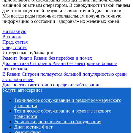
машиной опытным оператором. В совокупности такой тандем
дает стопроцентный результат в виде точной диагностики.
Мы всегда рады помочь автовладельцам получить точную
информацию о состоянии «здоровья» их железных коней.
На главную
В список
Пред. статья
След. статья
Интересные публикации
Ремонт Фиат в Рязани без перебоев и помех
Диагностика Ситроен в Рязани без электроники больше
невозможна
В Рязани Ситроен пользуется большой популярностью среди
автолюбителей
Диагностика авто точно определит заболевание
Услуги автосервиса
Техническое обcлуживание и ремонт коммерческого
транспорта
Техническое обcлуживание и ремонт легкового
транспорта
Установка дополнительного оборудования
Диагностика Фиат
Ремонт Фиат