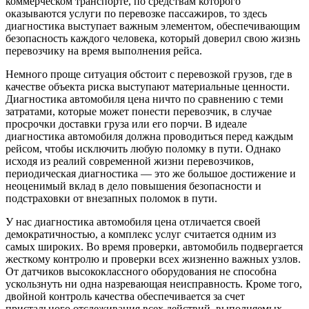
коммерческом транспорте, по средствам которого
оказываются услуги по перевозке пассажиров, то здесь
диагностика выступает важным элементом, обеспечивающим
безопасность каждого человека, который доверил свою жизнь
перевозчику на время выполнения рейса.
Немного проще ситуация обстоит с перевозкой грузов, где в
качестве объекта риска выступают материальные ценности.
Диагностика автомобиля цена ничто по сравнению с теми
затратами, которые может понести перевозчик, в случае
просрочки доставки груза или его порчи. В идеале
диагностика автомобиля должна проводиться перед каждым
рейсом, чтобы исключить любую поломку в пути. Однако
исходя из реалий современной жизни перевозчиков,
периодическая диагностика — это же большое достижение и
неоценимый вклад в дело повышения безопасности и
подстраховки от внезапных поломок в пути.
У нас диагностика автомобиля цена отличается своей
демократичностью, а комплекс услуг считается одним из
самых широких. Во время проверки, автомобиль подвергается
жесткому контролю и проверки всех жизненно важных узлов.
От датчиков высококлассного оборудования не способна
ускользнуть ни одна назревающая неисправность. Кроме того,
двойной контроль качества обеспечивается за счет
пристального отслеживания всех действий, выполняемых