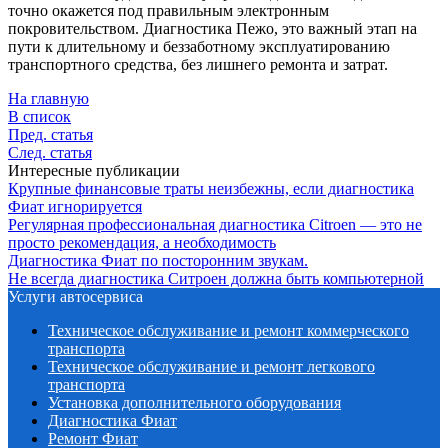
точно окажется под правильным электронным
покровительством. Диагностика Пежо, это важный этап на
пути к длительному и беззаботному эксплуатированию
транспортного средства, без лишнего ремонта и затрат.
На главную
В список
Пред. статья
След. статья
Интересные публикации
Крупные финансовые траты неизбежны, если диагностика
Фиат игнорируется
Регулярная профессиональная диагностика Citroen — это не
просто рекомендация, а необходимость
Диагностика Фиат по посторонним звукам.
Не всегда диагностика Ситроен должна быть компьютерной
Услуги автосервиса
Техническое обcлуживание и ремонт коммерческого
транспорта
Техническое обcлуживание и ремонт легкового
транспорта
Установка дополнительного оборудования
Диагностика Фиат
Ремонт Фиат