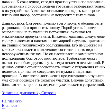
навыки. К сожалению, сегодня практикуется использование
современных приборов людьми готовыми разбираться только
в их устройстве. А вот все остальное выглядит, как черное
пятно или набор, состоящий из вопросительных знаков.
Диагностика Ситроен,
помимо всего прочего обязана быть
рациональной и приносить пользу. Порой устный совет,
основанный на визуальных источниках, оказывается
максимально продуктивным. Владелец машины, следуя моде,
совету знакомых и наветам из всемирной паутины приезжает
на станцию технического обслуживания. Его имущество на
колесах оказывается в плачевном состоянии и это видно
невооружённым глазом. Но он настаивает на компьютерном
исследовании бортового компьютера. Требование может
оказаться любым другим, суть всегда остается неизменной. В
данном случае стоит посоветовать начать с устранения явных
поломок, причем им совершено не нужна аппаратная
проверка. А вот после достижения продуктивного результата,
уже стоит обследовать скрытые участки. Вполне допустимо,
большая часть прошлых дефектов уже окажется устраненной.
Запись на диагностику Ситроен
На главную
В список