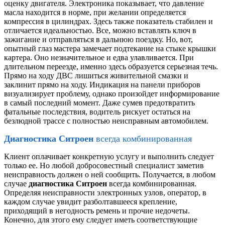
оценку двигателя. Электроника показывает, что давление
масла находится в норме, при желании определяется
компрессия в цилиндрах. Здесь также показатель стабилен и
отличается идеальностью. Все, можно вставлять ключ в
зажигание и отправляться в дальнюю поездку. Но, вот,
опытный глаз мастера замечает подтекание на стыке крышки
картера. Оно незначительное и едва улавливается. При
длительном переезде, именно здесь образуется серьезная течь.
Прямо на ходу ДВС лишиться живительной смазки и
заклинит прямо на ходу. Индикация на панели приборов
визуализирует проблему, однако произойдет информирование
в самый последний момент. Даже сумев предотвратить
фатальные последствия, водитель рискует остаться на
безлюдной трассе с полностью неисправным автомобилем.
Диагностика Ситроен
всегда комбинированная
Клиент оплачивает конкретную услугу и выполнить следует
только ее. Но любой добросовестный специалист заметив
неисправность должен о ней сообщить. Получается, в любом
случае
диагностика Ситроен
всегда комбинированная.
Определяя неисправности электронных узлов, оператор, в
каждом случае увидит разболтавшееся крепление,
приходящий в негодность ремень и прочие недочеты.
Конечно, для этого ему следует иметь соответствующие