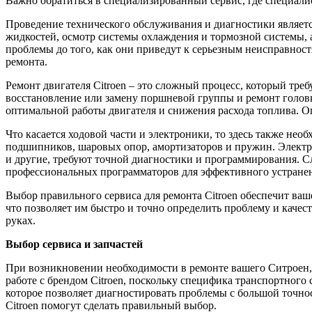
Важно обратиться в специализированный сервис, где специали
Проведение технического обслуживания и диагностики является
жидкостей, осмотр системы охлаждения и тормозной системы, 
проблемы до того, как они приведут к серьезным неисправнос
ремонта.
Ремонт двигателя Citroen – это сложный процесс, который тре
восстановление или замену поршневой группы и ремонт головк
оптимальной работы двигателя и снижения расхода топлива. О
Что касается ходовой части и электроники, то здесь также нео
подшипников, шаровых опор, амортизаторов и пружин. Электро
и другие, требуют точной диагностики и программирования. С
профессиональных программаторов для эффективного устране
Выбор правильного сервиса для ремонта Citroen обеспечит в
что позволяет им быстро и точно определить проблему и качес
руках.
Выбор сервиса и запчастей
При возникновении необходимости в ремонте вашего Ситроен, 
работе с брендом Citroen, поскольку специфика транспортного 
которое позволяет диагностировать проблемы с большой точно
Citroen помогут сделать правильный выбор.