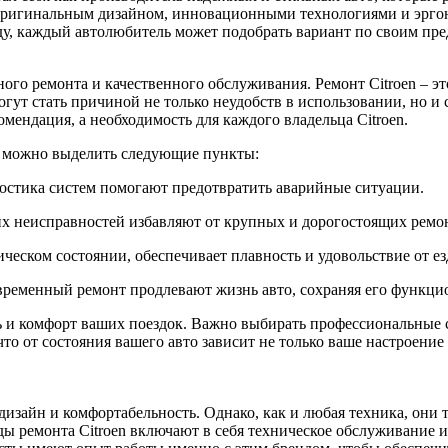
 оригинальным дизайном, инновационными технологиями и эрго
у, каждый автолюбитель может подобрать вариант по своим пре
го ремонта и качественного обслуживания. Ремонт Citroen – эт
т стать причиной не только неудобств в использовании, но и с
мендация, а необходимость для каждого владельца Citroen.
n можно выделить следующие пункты:
остика систем помогают предотвратить аварийные ситуации.
их неисправностей избавляют от крупных и дорогостоящих ремо
еском состоянии, обеспечивает плавность и удовольствие от ез
временный ремонт продлевают жизнь авто, сохраняя его функци
ть и комфорт ваших поездок. Важно выбирать профессиональные 
 от состояния вашего авто зависит не только ваше настроение з
изайн и комфортабельность. Однако, как и любая техника, они т
 ремонта Citroen включают в себя техническое обслуживание и 