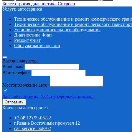
Более строгая диагностика Ситроен
Услуги автосервиса
Техническое обcлуживание и ремонт коммерческого тран
Техническое обcлуживание и ремонт легкового транспор
Установка дополнительного оборудования
Диагностика Фиат
Ремонт Фиат
Обслуживание юр. лиц
Вызов эвакуатора
Ваше имя:
Ваш телефон:
Местоположение авто:
Даю своё согласие на обработку персональных данных
Отправить
Контакты автосервиса
+7 (4912) 99-05-22
г.Рязань Восточный промузел 12
car_service_boks62