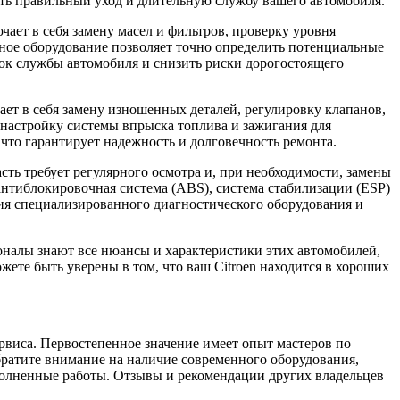
ть правильный уход и длительную службу вашего автомобиля.
ает в себя замену масел и фильтров, проверку уровня
нное оборудование позволяет точно определить потенциальные
рок службы автомобиля и снизить риски дорогостоящего
ает в себя замену изношенных деталей, регулировку клапанов,
настройку системы впрыска топлива и зажигания для
что гарантирует надежность и долговечность ремонта.
сть требует регулярного осмотра и, при необходимости, замены
нтиблокировочная система (ABS), система стабилизации (ESP)
ния специализированного диагностического оборудования и
оналы знают все нюансы и характеристики этих автомобилей,
жете быть уверены в том, что ваш Citroen находится в хороших
виса. Первостепенное значение имеет опыт мастеров по
Обратите внимание на наличие современного оборудования,
полненные работы. Отзывы и рекомендации других владельцев