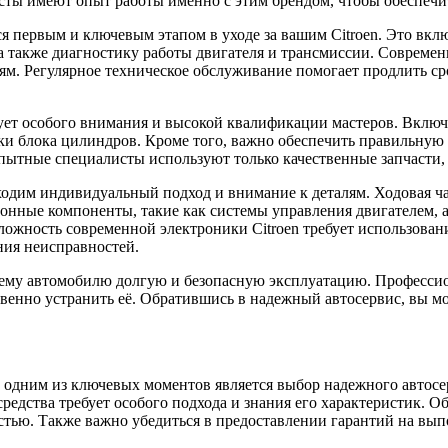
сты имеют опыт работы именно с этим брендом, чтобы обеспечи
 первым и ключевым этапом в уходе за вашим Citroen. Это включ
а также диагностику работы двигателя и трансмиссии. Совреме
тям. Регулярное техническое обслуживание помогает продлить с
бует особого внимания и высокой квалификации мастеров. Включ
и блока цилиндров. Кроме того, важно обеспечить правильную 
пытные специалисты используют только качественные запчасти, 
бходим индивидуальный подход и внимание к деталям. Ходовая ча
нные компоненты, такие как системы управления двигателем, а
ложность современной электроники Citroen требует использова
ния неисправностей.
ашему автомобилю долгую и безопасную эксплуатацию. Професси
твенно устранить её. Обратившись в надежный автосервис, вы мо
одним из ключевых моментов является выбор надежного автосер
средства требует особого подхода и знания его характеристик. 
стью. Также важно убедиться в предоставлении гарантий на вы