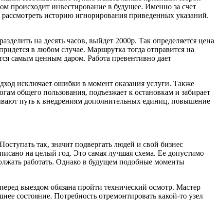
ом происходит инвестирование в будущее. Именно за счет
о рассмотреть историю игнорирования приведенных указаний.
разделить на десять часов, выйдет 2000р. Так определяется цена
 придется в любом случае. Маршрутка тогда отправится на
тся самым ценным даром. Работа превентивно дает
одход исключает ошибки в момент оказания услуги. Также
огам общего пользования, подъезжает к остановкам и забирает
крывают путь к внедрениям дополнительных единиц, повышение
ступать так, значит подвергать людей и свой бизнес
списано на целый год. Это самая лучшая схема. Ее допустимо
должать работать. Однако в будущем подобные моменты
перед выездом обязана пройти технический осмотр. Мастер
шнее состояние. Потребность отремонтировать какой-то узел