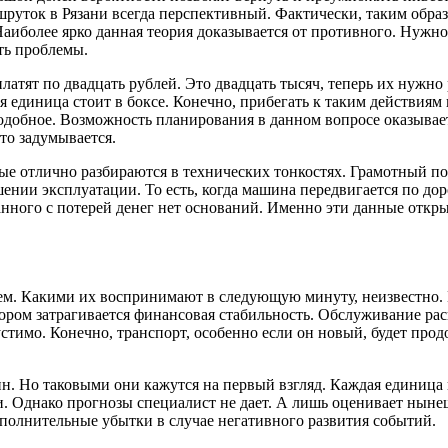
руток в Рязани всегда перспективный. Фактически, таким образ
аиболее ярко данная теория доказывается от противного. Нужн
ть проблемы.
латят по двадцать рублей. Это двадцать тысяч, теперь их нужно 
ая единица стоит в боксе. Конечно, прибегать к таким действиям
одобное. Возможность планирования в данном вопросе оказывае
то задумывается.
ые отлично разбираются в технических тонкостях. Грамотный п
ении эксплуатации. То есть, когда машина передвигается по дор
занного с потерей денег нет оснований. Именно эти данные от
м. Какими их воспринимают в следующую минуту, неизвестно. По
втором затрагивается финансовая стабильность. Обслуживание ра
стимо. Конечно, транспорт, особенно если он новый, будет про
н. Но таковыми они кажутся на первый взгляд. Каждая единица 
и. Однако прогнозы специалист не дает. А лишь оценивает ныне
дополнительные убытки в случае негативного развития событий.