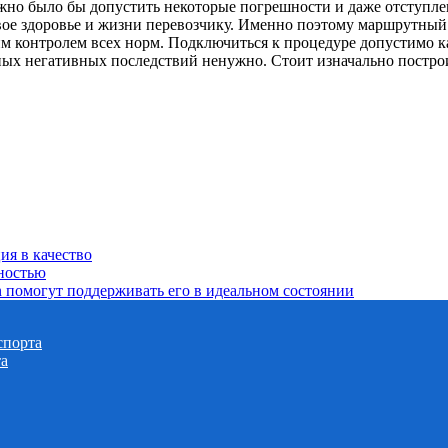
Можно было бы допустить некоторые погрешности и даже отступл
свое здоровье и жизни перевозчику. Именно поэтому маршрутны
гим контролем всех норм. Подключиться к процедуре допустимо 
езных негативных последствий ненужно. Стоит изначально постро
я в качество
ностью
 помогут поддерживать его в идеальном состоянии
спорта
та