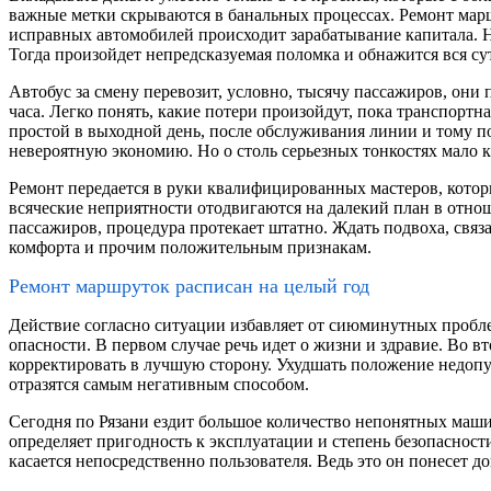
важные метки скрываются в банальных процессах. Ремонт марш
исправных автомобилей происходит зарабатывание капитала. Н
Тогда произойдет непредсказуемая поломка и обнажится вся су
Автобус за смену перевозит, условно, тысячу пассажиров, они п
часа. Легко понять, какие потери произойдут, пока транспортн
простой в выходной день, после обслуживания линии и тому п
невероятную экономию. Но о столь серьезных тонкостях мало к
Ремонт передается в руки квалифицированных мастеров, котор
всяческие неприятности отодвигаются на далекий план в отнош
пассажиров, процедура протекает штатно. Ждать подвоха, свя
комфорта и прочим положительным признакам.
Ремонт маршруток расписан на целый год
Действие согласно ситуации избавляет от сиюминутных пробле
опасности. В первом случае речь идет о жизни и здравие. Во 
корректировать в лучшую сторону. Ухудшать положение недопу
отразятся самым негативным способом.
Сегодня по Рязани ездит большое количество непонятных маши
определяет пригодность к эксплуатации и степень безопасност
касается непосредственно пользователя. Ведь это он понесет 