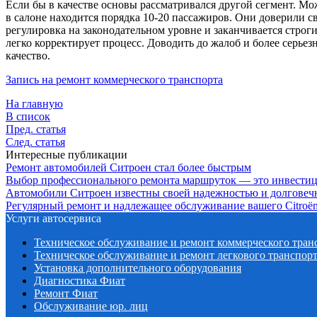
Если бы в качестве основы рассматривался другой сегмент. 
в салоне находится порядка 10-20 пассажиров. Они доверили 
регулировка на законодательном уровне и заканчивается стро
легко корректирует процесс. Доводить до жалоб и более серь
качество.
Запись на ремонт коммерческого транспорта
На главную
В список
Пред. статья
След. статья
Интересные публикации
Ремонт автомобилей Ситроен стал более быстрым
Выбор профессионального ремонта маршруток — это инвестици
Автомобили Ситроен известны своей надежностью и долговеч
Регулярный ремонт и надлежащее обслуживание вашего Citroën
Услуги автосервиса
Техническое обcлуживание и ремонт коммерческого тран
Техническое обcлуживание и ремонт легкового транспор
Установка дополнительного оборудования
Диагностика Фиат
Ремонт Фиат
Обслуживание юр. лиц