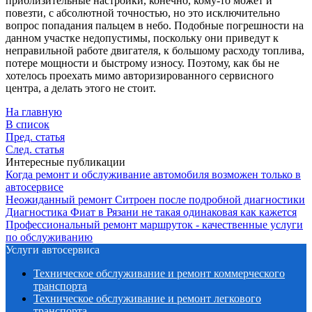
приблизительные настройки, конечно, кому-то может и
повезти, с абсолютной точностью, но это исключительно
вопрос попадания пальцем в небо. Подобные погрешности на
данном участке недопустимы, поскольку они приведут к
неправильной работе двигателя, к большому расходу топлива,
потере мощности и быстрому износу. Поэтому, как бы не
хотелось проехать мимо авторизированного сервисного
центра, а делать этого не стоит.
На главную
В список
Пред. статья
След. статья
Интересные публикации
Когда ремонт и обслуживание автомобиля возможен только в
автосервисе
Неожиданный ремонт Ситроен после подробной диагностики
Диагностика Фиат в Рязани не такая одинаковая как кажется
Профессиональный ремонт маршруток - качественные услуги
по обслуживанию
Услуги автосервиса
Техническое обcлуживание и ремонт коммерческого
транспорта
Техническое обcлуживание и ремонт легкового
транспорта