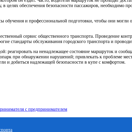
 котором он ездит. Часто, водители маршруток не проходят дост
 в целях обеспечения безопасности пассажиров, необходимо пр
сы обучения и профессиональной подготовки, чтобы они могли 
качественный сервис общественного транспорта. Проведение кон
рогие стандарты обслуживания городского транспорта и проводит
ой: реагировать на ненадлежащее состояние маршруток и сообщат
втопарк при обнаружении нарушений; привлекать к проблеме ме
ели и добиться надлежащей безопасности в купе с комфортом.
принимателя с предпринимателем
спорта