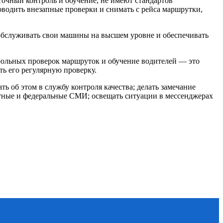
аточный контроль и обучение, не имеют стандартов
оводить внезапные проверки и снимать с рейса маршрутки,
обслуживать свои машины на высшем уровне и обеспечивать
трольных проверок маршруток и обучение водителей — это
ь его регулярную проверку.
ь об этом в службу контроля качества; делать замечание
стные и федеральные СМИ; освещать ситуации в мессенджерах