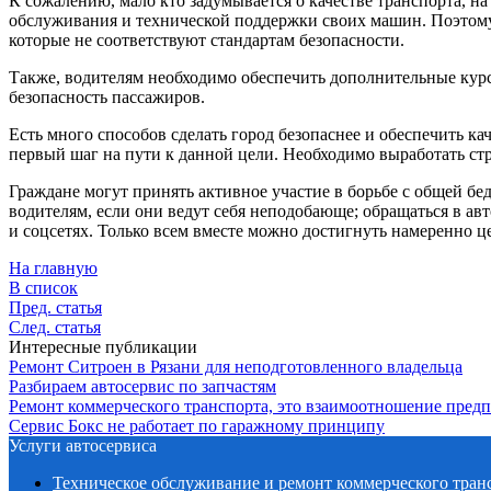
К сожалению, мало кто задумывается о качестве транспорта, на
обслуживания и технической поддержки своих машин. Поэтому,
которые не соответствуют стандартам безопасности.
Также, водителям необходимо обеспечить дополнительные кур
безопасность пассажиров.
Есть много способов сделать город безопаснее и обеспечить 
первый шаг на пути к данной цели. Необходимо выработать ст
Граждане могут принять активное участие в борьбе с общей бед
водителям, если они ведут себя неподобающе; обращаться в а
и соцсетях. Только всем вместе можно достигнуть намеренно ц
На главную
В список
Пред. статья
След. статья
Интересные публикации
Ремонт Ситроен в Рязани для неподготовленного владельца
Разбираем автосервис по запчастям
Ремонт коммерческого транспорта, это взаимоотношение пред
Сервис Бокс не работает по гаражному принципу
Услуги автосервиса
Техническое обcлуживание и ремонт коммерческого тран