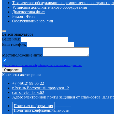
Техническое обcлуживание и ремонт легкового транспор
Установка дополнительного оборудования
Диагностика Фиат
Ремонт Фиат
Обслуживание юр. лиц
Вызов эвакуатора
Ваше имя:
Ваш телефон:
Местоположение авто:
Даю своё согласие на обработку персональных данных
Отправить
Контакты автосервиса
+7 (4912) 99-05-22
г.Рязань Восточный промузел 12
car_service_boks62
Адрес электронной почты защищен от спам-ботов. Для про
Полезная информация
Политика конфиденциальности