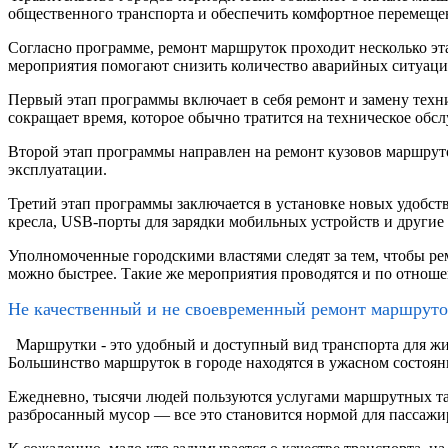
общественного транспорта и обеспечить комфортное перемеще
Согласно программе, ремонт маршруток проходит несколько эт
мероприятия помогают снизить количество аварийных ситуаций
Первый этап программы включает в себя ремонт и замену техн
сокращает время, которое обычно тратится на техническое обс
Второй этап программы направлен на ремонт кузовов маршруток
эксплуатации.
Третий этап программы заключается в установке новых удобст
кресла, USB-порты для зарядки мобильных устройств и други
Уполномоченные городскими властями следят за тем, чтобы р
можно быстрее. Такие же мероприятия проводятся и по отношен
Не качественный и не своевременный ремонт маршруток 
Маршрутки - это удобный и доступный вид транспорта для жите
Большинство маршруток в городе находятся в ужасном состояни
Ежедневно, тысячи людей пользуются услугами маршрутных такс
разбросанный мусор — все это становится нормой для пассажир