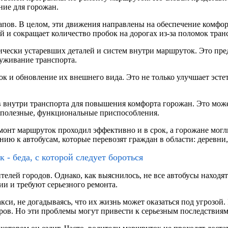
ние для горожан.
апов. В целом, эти движения направлены на обеспечение комфор
 и сокращает количество пробок на дорогах из-за поломок тран
ически устаревших деталей и систем внутри маршруток. Это пр
луживание транспорта.
 и обновление их внешнего вида. Это не только улучшает эстет
в внутри транспорта для повышения комфорта горожан. Это може
е полезные, функциональные приспособления.
емонт маршруток проходил эффективно и в срок, а горожане мо
ию к автобусам, которые перевозят граждан в области: деревни
- беда, с которой следует бороться
лей городов. Однако, как выяснилось, не все автобусы находят
и и требуют серьезного ремонта.
и, не догадываясь, что их жизнь может оказаться под угрозой.
ов. Но эти проблемы могут привести к серьезным последствиям 