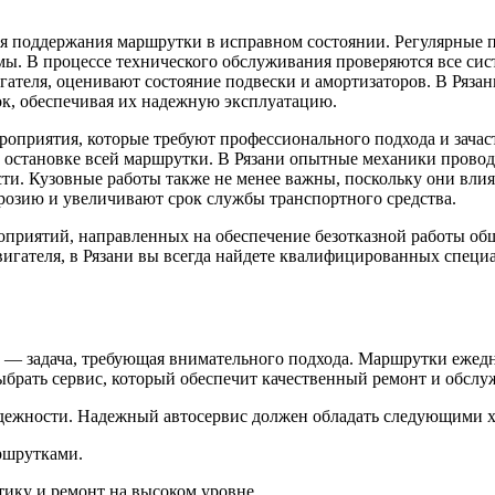
я поддержания маршрутки в исправном состоянии. Регулярные п
мы. В процессе технического обслуживания проверяются все сист
гателя, оценивают состояние подвески и амортизаторов. В Ряза
к, обеспечивая их надежную эксплуатацию.
роприятия, которые требуют профессионального подхода и зачас
к остановке всей маршрутки. В Рязани опытные механики провод
ти. Кузовные работы также не менее важны, поскольку они вли
розию и увеличивают срок службы транспортного средства.
приятий, направленных на обеспечение безотказной работы обще
игателя, в Рязани вы всегда найдете квалифицированных специа
 — задача, требующая внимательного подхода. Маршрутки ежедн
ыбрать сервис, который обеспечит качественный ремонт и обслу
адежности. Надежный автосервис должен обладать следующими 
ршрутками.
ику и ремонт на высоком уровне.